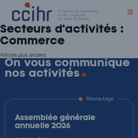
Skip
Secteurs d'activités :
to
content
Commerce
Navigation
Articles plus anciens
On vous communique
des
nos
activités
articles
Réseautage
Assemblée générale
annuelle 2026