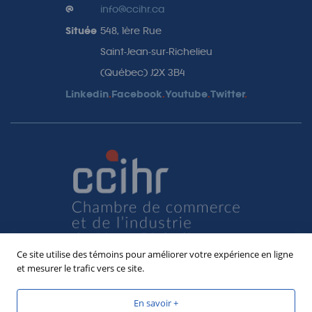
@
info@ccihr.ca
Située
548, 1ère Rue
Saint-Jean-sur-Richelieu
(Québec) J2X 3B4
Linkedin
.
Facebook
.
Youtube
.
Twitter
.
Ce site utilise des témoins pour améliorer votre expérience en ligne
et mesurer le trafic vers ce site.
En savoir +