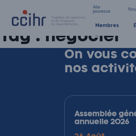
Aile
Nou
jeunesse
Membres
Skip
Tag :
négocier
to
content
On vous c
nos
activi
Assemblée géné
annuelle 2026