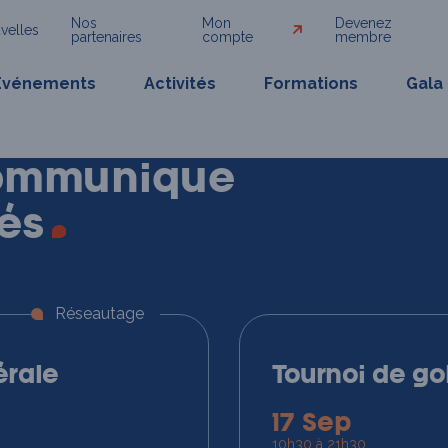
Nos
Mon
Devenez
velles
partenaires
compte
membre
Événements
Activités
Formations
Gala
ommunique
tés
Réseautage
rale
Tournoi de go
17 Sep
10h30 à 21h30