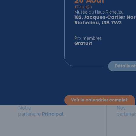
26 Août
17h à 19h
Musée du Haut-Richelieu
182, Jacques-Cartier Nor
Richelieu, J3B 7W3
Prix membres
Gratuit
détails e
voir le calendrier complet
Notre
Nos
partenaire
Principal
partenai