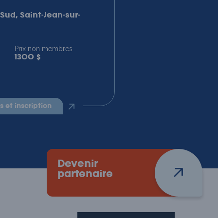
Sud, Saint-Jean-sur-
Prix non membres
1300 $
ls et inscription
Devenir
N
partenaire
p