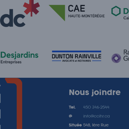
e
Nous joindre
Tel.
450 346-2544
@
info@ccihr.ca
Située
548, 1ère Rue