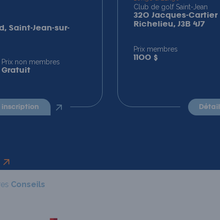
Club de golf Saint-Jean
320 Jacques-Cartier 
Richelieu, J3B 4J7
d, Saint-Jean-sur-
Prix membres
1100 $
Prix non membres
Gratuit
t inscription
détai
res
Conseils