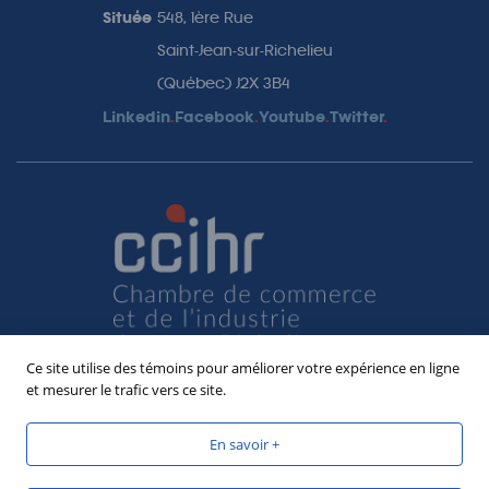
Située
548, 1ère Rue
Saint-Jean-sur-Richelieu
(Québec) J2X 3B4
Linkedin
.
Facebook
.
Youtube
.
Twitter
.
Ce site utilise des témoins pour améliorer votre expérience en ligne
et mesurer le trafic vers ce site.
En savoir +