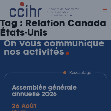
Skip
Tag :
Relation Canada
to
content
États-Unis
On vous communique
nos
activités
Réseautage
Assemblée générale
annuelle 2026
26 Août