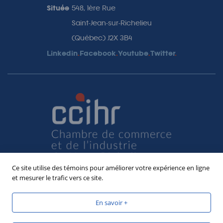
Située
548, 1ère Rue
Saint-Jean-sur-Richelieu
(Québec) J2X 3B4
Linkedin
.
Facebook
.
Youtube
.
Twitter
.
Ce site utilise des témoins pour améliorer votre expérience en ligne
et mesurer le trafic vers ce site.
En savoir +