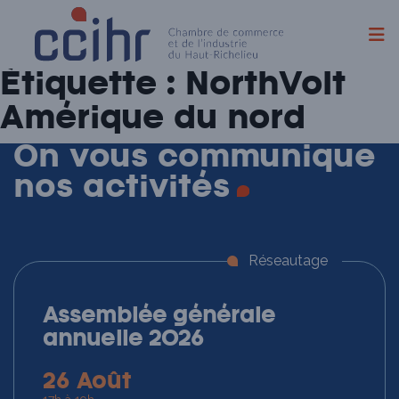
Skip
Étiquette :
NorthVolt
to
content
Amérique du nord
On vous communique
nos
activités
Réseautage
Assemblée générale
annuelle 2026
26 Août