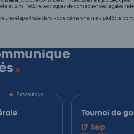
conseiller juridique constitue un investissement judicieux pour
été et, ainsi, réduire les risques de conséquences légales indé
être une étape finale dans votre démarche, mais plutôt le poin
ommunique
tés
Réseautage
rale
Tournoi de go
17 Sep
10h30 à 21h30