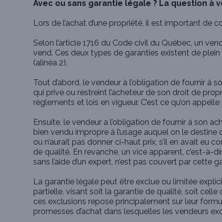
Avec ou sans garantie légale ? La question à 
Lors de l’achat d’une propriété, il est important de 
Selon l’article 1716 du Code civil du Québec, un vende
vend. Ces deux types de garanties existent de plein d
(alinéa 2).
Tout d’abord, le vendeur à l’obligation de fournir à son
qui prive ou restreint l’acheteur de son droit de pr
règlements et lois en vigueur. C’est ce qu’on appelle 
Ensuite, le vendeur a l’obligation de fournir à son 
bien vendu impropre à l’usage auquel on le destine ou
ou n’aurait pas donner ci-haut prix, s’il en avait eu 
de qualité. En revanche, un vice apparent, c’est-à-di
sans l’aide d’un expert, n’est pas couvert par cette ga
La garantie légale peut être exclue ou limitée expli
partielle, visant soit la garantie de qualité, soit ce
ces exclusions repose principalement sur leur formula
promesses d’achat dans lesquelles les vendeurs excl