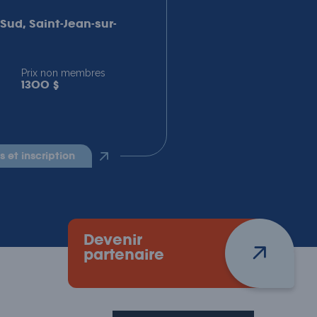
Sud, Saint-Jean-sur-
Prix non membres
1300 $
ls et inscription
Devenir
N
partenaire
p