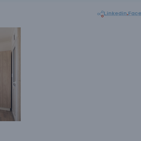
Linkedin
.
Fac