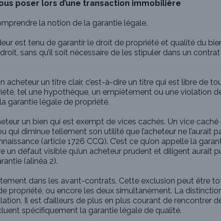
vous poser lors d’une transaction immobilière
comprendre la notion de la garantie légale.
ur est tenu de garantir le droit de propriété et qualité du bien
roit, sans qu’il soit nécessaire de les stipuler dans un contra
 acheteur un titre clair, c’est-à-dire un titre qui est libre de to
opriété, tel une hypothèque, un empiètement ou une violation d
la garantie légale de propriété.
acheteur un bien qui est exempt de vices cachés. Un vice caché 
 qui diminue tellement son utilité que l’acheteur ne l’aurait 
connaissance (article 1726 CCQ). C’est ce qu’on appelle la garan
re un défaut visible qu’un acheteur prudent et diligent aurait 
rantie (alinéa 2).
citement dans les avant-contrats. Cette exclusion peut être to
lle de propriété, ou encore les deux simultanément. La distinctio
tion. Il est d’ailleurs de plus en plus courant de rencontrer d
uent spécifiquement la garantie légale de qualité.