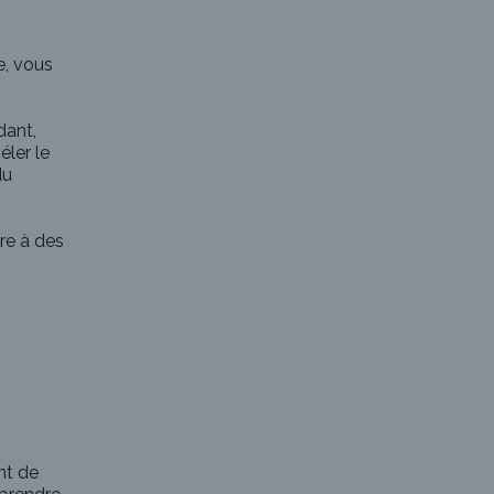
e, vous
dant,
éler le
du
ère à des
nt de