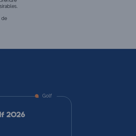
 prendre
sirables.
t de
Golf
lf 2026