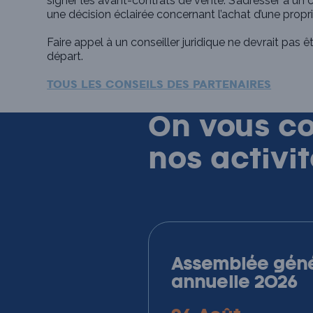
signer les avant-contrats de vente. S’adresser à un 
une décision éclairée concernant l’achat d’une propri
Faire appel à un conseiller juridique ne devrait pas 
départ.
TOUS LES CONSEILS DES PARTENAIRES
On vous c
nos
activi
Assemblée géné
annuelle 2026