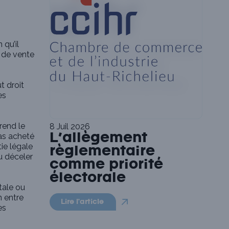
 qu’il
t de vente
ut droit
es
rend le
8 Juil 2026
pas acheté
L’allègement
tie légale
règlementaire
pu déceler
comme priorité
électorale
tale ou
n entre
Lire l'article
es