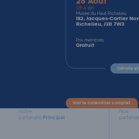
26 Août
17h à 19h
Musée du Haut-Richelieu
182, Jacques-Cartier Nor
Richelieu, J3B 7W3
Prix membres
Gratuit
détails e
voir le calendrier complet
Notre
Nos
partenaire
Principal
partenai