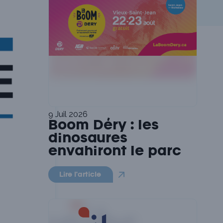
9 Juil 2026
Boom Déry : les
dinosaures
envahiront le parc
Lire l'article