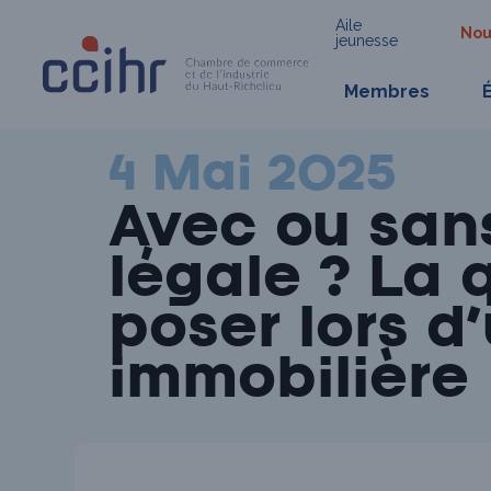
Aile
Nou
jeunesse
Membres
Skip
Nouvelles
to
content
4 Mai 2025
Avec ou san
légale ? La 
poser lors d
immobilière