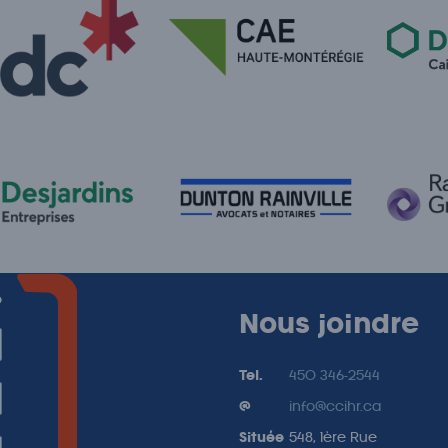
e
Nous joindre
Tel.
450 346-2544
@
info@ccihr.ca
Située
548, 1ère Rue