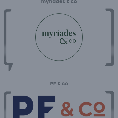
myriades & co
PF & co