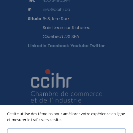
Tel.
450 346-2544
@
info@ccihr.ca
Située
548, 1ère Rue
Saint-Jean-sur-Richelieu
(Québec) J2X 3B4
Linkedin
.
Facebook
.
Youtube
.
Twitter
.
Ce site utilise des témoins pour améliorer votre expérience en ligne
et mesurer le trafic vers ce site.