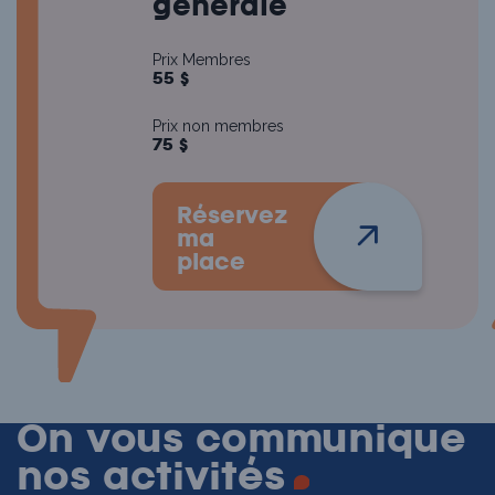
générale
Prix Membres
55 $
Prix non membres
75 $
Réservez
ma
place
On vous communique
nos
activités