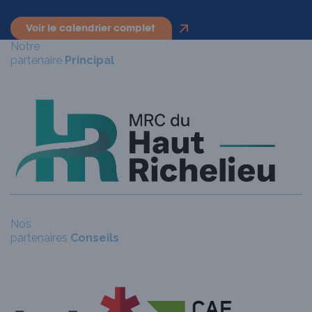
voir le calendrier complet
Notre
partenaire
Principal
Nos
N
partenaires
Conseils
p