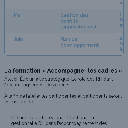
avr
Mai
Gestion des
Lin
conflits
Duf
ma
(approche pas)
Juin
Plan de
Jas
développement
Dub
jui
La formation « Accompagner les cadres »
Atelier: Être un allié stratégique-Le rôle des RH dans
l’accompagnement des cadres.
À la fin de l’atelier, les participantes et participants seront
en mesure de :
Définir le rôle stratégique et tactique du
gestionnaire RH dans l’accompagnement des