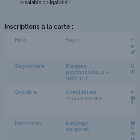
préalable obligatoire) !
Inscriptions à la carte :
Mois
Sujet
For
et l
d’i
Septembre
Risques
CNE
psychosociaux –
se
GRATUIT
Octobre
Conciliation
Amé
travail-famille
Mon
7 o
Novembre
Langage
Ma
corporel
Con
18
no