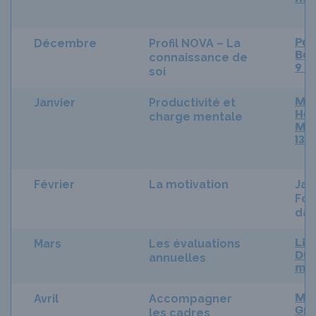
Décembre
Profil NOVA – La
Pat
connaissance de
Bél
9 
soi
Janvier
Productivité et
My
charge mentale
Hou
Mor
13 
Février
La motivation
Jac
For
dat
Mars
Les évaluations
Lin
annuelles
Duf
ma
Avril
Accompagner
Mél
les cadres
Gre