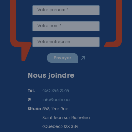
envoyer
Nous joindre
Tel.
450 346-2544
@
info@ccihr.ca
Située
548, 1ère Rue
Saint-Jean-sur-Richelieu
(Québec) J2X 3B4