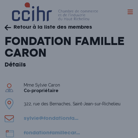
Skip
Retour à la liste des membres
to
content
FONDATION FAMILLE
CARON
Détails
Mme Sylvie Caron
Co-propriétaire
322, rue des Bernaches, Saint-Jean-sur-Richelieu
sylvie@fondationfamillecaron.com
fondationfamillecaron.com/