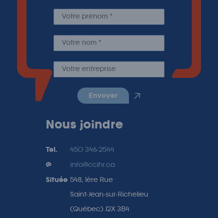
envoyer
Nous joindre
Tel.
450 346-2544
@
info@ccihr.ca
Située
548, 1ère Rue
Saint-Jean-sur-Richelieu
(Québec) J2X 3B4