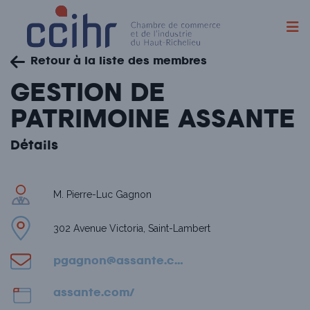
Skip
Retour à la liste des membres
to
content
GESTION DE
PATRIMOINE ASSANTE
Détails
M. Pierre-Luc Gagnon
302 Avenue Victoria, Saint-Lambert
pgagnon@assante.com
assante.com/