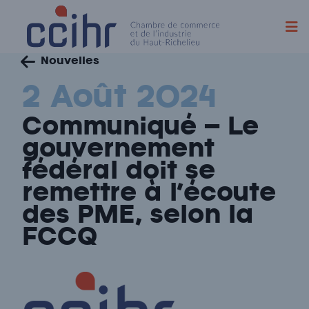
Skip
Nouvelles
to
content
2 Août 2024
Communiqué – Le
gouvernement
fédéral doit se
remettre à l’écoute
des PME, selon la
FCCQ